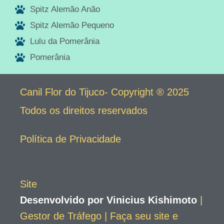
Spitz Alemão Anão
Spitz Alemão Pequeno
Lulu da Pomerânia
Pomerânia
Canil Flor do Tijuco- Copyright ® 2025
Todos os direitos reservados
Política de Privacidade
Site
Desenvolvido por Vinicius Kishimoto
|
Gestor de Tráfego | Faça seu site e