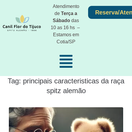
Atendimento
Reserva/Ate
de
Terça a
Sábado
das
10 as 16 hs –
Estamos em
Cotia/SP
Tag:
principais caracteristicas da raça
spitz alemão