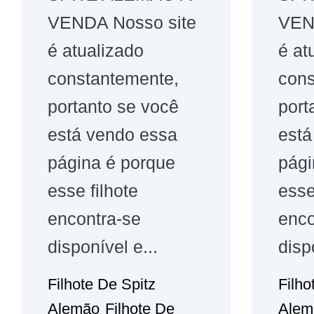
VENDA Nosso site
VEN
é atualizado
é at
constantemente,
cons
portanto se você
port
está vendo essa
está
página é porque
pági
esse filhote
esse
encontra-se
enco
disponível e...
disp
Filhote De Spitz
Filho
Alemão
Filhote De
Alem
,