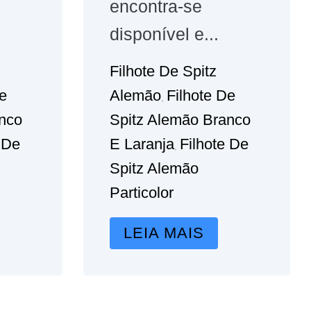
encontra-se
disponível e...
Filhote De Spitz
De
Alemão
Filhote De
,
nco
Spitz Alemão Branco
 De
E Laranja
Filhote De
,
Spitz Alemão
Particolor
LEIA MAIS