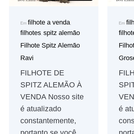
filhote a venda
fi
Em
,
Em
filhotes
spitz alemão
filho
,
Filhote Spitz Alemão
Filho
Ravi
Gros
FILHOTE DE
FIL
SPITZ ALEMÃO À
SPI
VENDA Nosso site
VEN
é atualizado
é at
constantemente,
cons
portanto se você
port