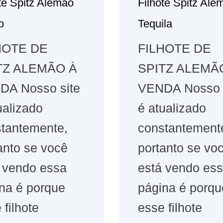
te Spitz Alemão
Filhote Spitz Ale
o
Tequila
HOTE DE
FILHOTE DE
TZ ALEMÃO À
SPITZ ALEMÃ
DA Nosso site
VENDA Nosso 
ualizado
é atualizado
tantemente,
constantement
anto se você
portanto se vo
 vendo essa
está vendo es
na é porque
página é porqu
 filhote
esse filhote