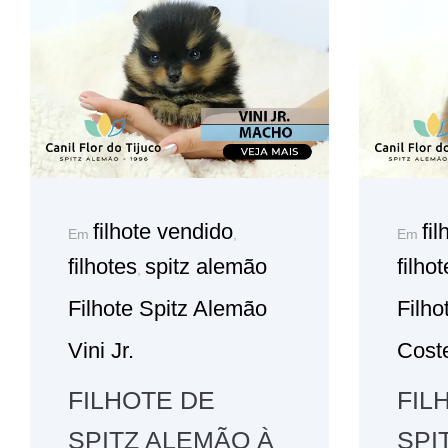
filhote vendido
fi
Em
,
Em
filhotes
spitz alemão
filho
,
Filhote Spitz Alemão
Filho
Vini Jr.
Coste
FILHOTE DE
FIL
SPITZ ALEMÃO À
SPI