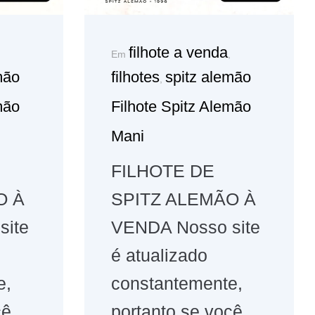
filhote a venda
Em
,
mão
filhotes
spitz alemão
,
mão
Filhote Spitz Alemão
Mani
FILHOTE DE
O À
SPITZ ALEMÃO À
site
VENDA Nosso site
é atualizado
e,
constantemente,
cê
portanto se você