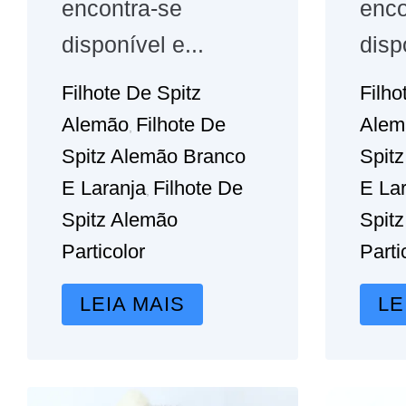
encontra-se
enco
disponível e...
disp
Filhote De Spitz
Filho
Alemão
Filhote De
Alem
,
Spitz Alemão Branco
Spit
E Laranja
Filhote De
E La
,
Spitz Alemão
Spit
Particolor
Parti
LEIA MAIS
LE