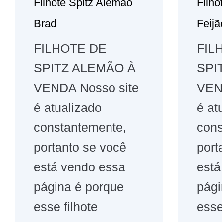
Filhote Spitz Alemão
Filho
Brad
Feijã
FILHOTE DE
FIL
SPITZ ALEMÃO À
SPI
VENDA Nosso site
VEN
é atualizado
é at
constantemente,
cons
portanto se você
port
está vendo essa
está
página é porque
pági
esse filhote
esse