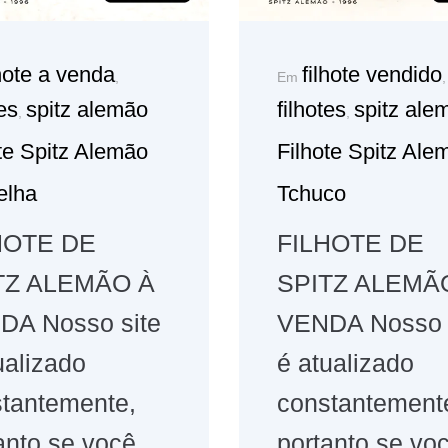
lhote a venda
filhote vendido
,
Em
,
tes
spitz alemão
filhotes
spitz ale
,
,
te Spitz Alemão
Filhote Spitz Ale
elha
Tchuco
HOTE DE
FILHOTE DE
TZ ALEMÃO À
SPITZ ALEMÃ
DA Nosso site
VENDA Nosso 
ualizado
é atualizado
tantemente,
constantement
anto se você
portanto se vo