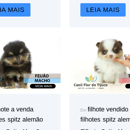
IA MAIS
LEIA MAIS
lhote a venda
filhote vendido
,
Em
,
tes
spitz alemão
filhotes
spitz ale
,
,