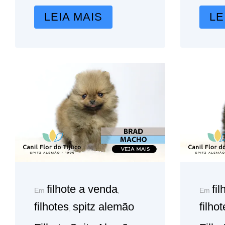
LEIA MAIS
LE
filhote a venda
fi
Em
,
Em
filhotes
spitz alemão
filho
,