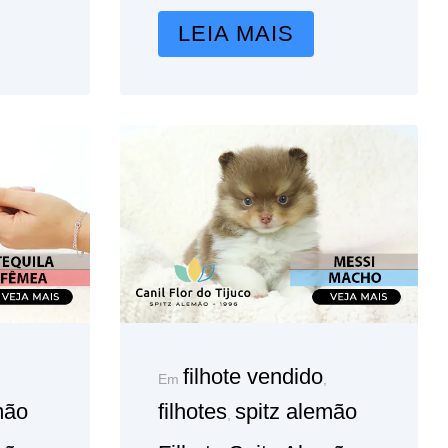
LEIA MAIS
filhote vendido
Em
,
mão
filhotes
spitz alemão
,