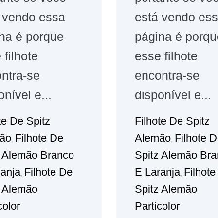
 vendo essa
está vendo es
na é porque
página é porqu
 filhote
esse filhote
ntra-se
encontra-se
onível e...
disponível e...
te De Spitz
Filhote De Spitz
ão
Filhote De
Alemão
Filhote 
,
,
z Alemão Branco
Spitz Alemão Bra
ranja
Filhote De
E Laranja
Filhote
,
,
z Alemão
Spitz Alemão
color
Particolor