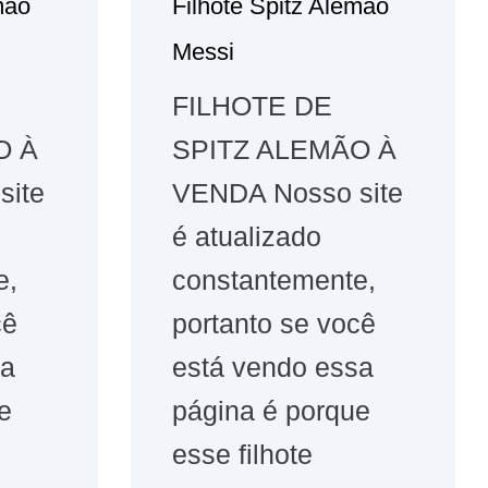
mão
Filhote Spitz Alemão
Messi
FILHOTE DE
O À
SPITZ ALEMÃO À
site
VENDA Nosso site
é atualizado
e,
constantemente,
cê
portanto se você
sa
está vendo essa
e
página é porque
esse filhote