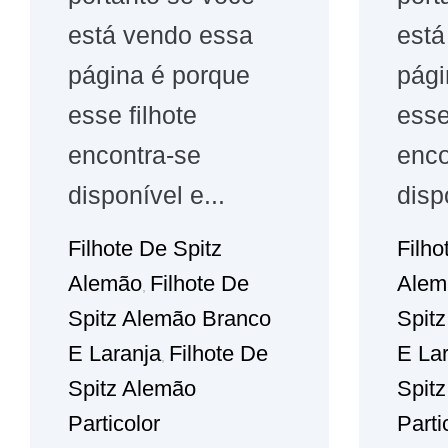
está vendo essa
está
página é porque
pági
esse filhote
esse
encontra-se
enco
disponível e...
disp
Filhote De Spitz
Filho
Alemão
Filhote De
Alem
,
Spitz Alemão Branco
Spit
E Laranja
Filhote De
E La
,
Spitz Alemão
Spit
Particolor
Parti