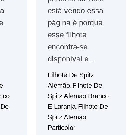
sa
está vendo essa
e
página é porque
esse filhote
encontra-se
disponível e...
Filhote De Spitz
De
Alemão
Filhote De
,
nco
Spitz Alemão Branco
 De
E Laranja
Filhote De
,
Spitz Alemão
Particolor