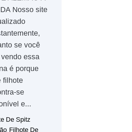
DA Nosso site
ualizado
tantemente,
anto se você
 vendo essa
na é porque
 filhote
ntra-se
onível e...
te De Spitz
ão
Filhote De
,