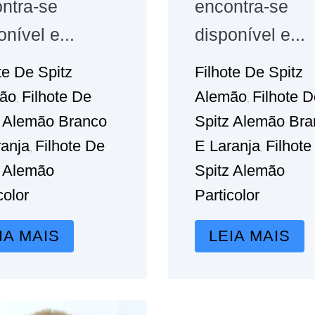
ntra-se
encontra-se
onível e...
disponível e...
te De Spitz
Filhote De Spitz
ão
Filhote De
Alemão
Filhote 
,
,
z Alemão Branco
Spitz Alemão Bra
ranja
Filhote De
E Laranja
Filhote
,
,
z Alemão
Spitz Alemão
color
Particolor
IA MAIS
LEIA MAIS