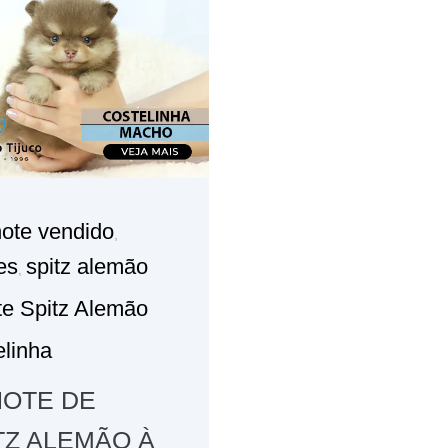
lhote vendido
,
tes
spitz alemão
,
te Spitz Alemão
linha
HOTE DE
TZ ALEMÃO À