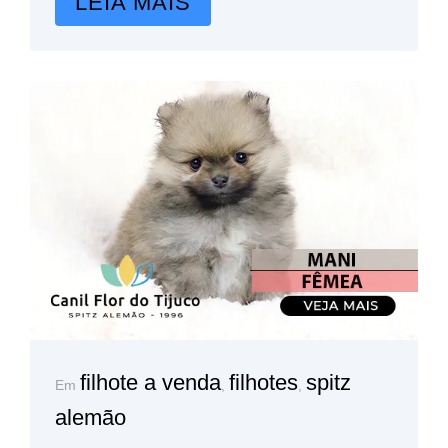
LEIA MAIS
filhote a venda
filhotes
spitz
Em
,
,
alemão