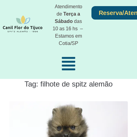
Atendimento
Reserva/Ate
de
Terça a
Sábado
das
10 as 16 hs –
Estamos em
Cotia/SP
Tag:
filhote de spitz alemão