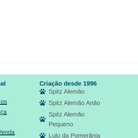
nal
Criação desde 1996
Spitz Alemão
os
Spitz Alemão Anão
aça
Spitz Alemão
Pequeno
 Venda
Lulu da Pomerânia