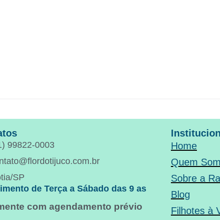
atos
Institucio
1) 99822-0003
Home
ntato@flordotijuco.com.br
Quem Som
tia/SP
Sobre a R
imento de Terça a Sábado das 9 as
Blog
omente com agendamento prévio
Filhotes à