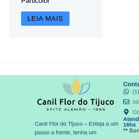
Particolor
LEIA MAIS
Cont
(1
co
Co
Atend
Canil Flor do Tijuco – Esteja a um
16hs
** S
passo a frente, tenha um