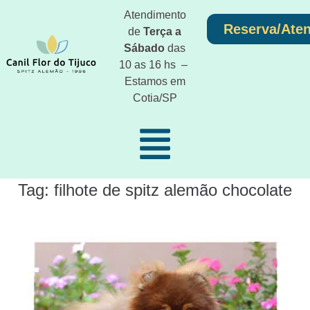
Atendimento
Reserva/Ate
de
Terça a
Sábado
das
10 as 16 hs –
Estamos em
Cotia/SP
Tag:
filhote de spitz alemão chocolate