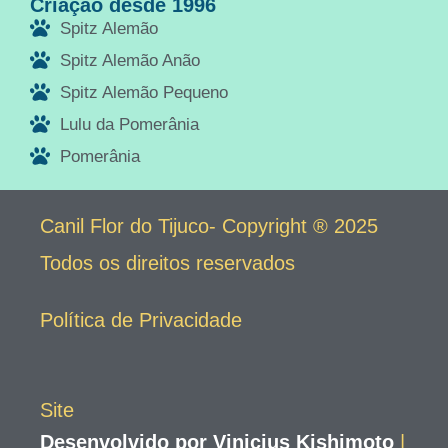
Criação desde 1996
Spitz Alemão
Spitz Alemão Anão
Spitz Alemão Pequeno
Lulu da Pomerânia
Pomerânia
Canil Flor do Tijuco- Copyright ® 2025
Todos os direitos reservados
Política de Privacidade
Site
Desenvolvido por Vinicius Kishimoto
|