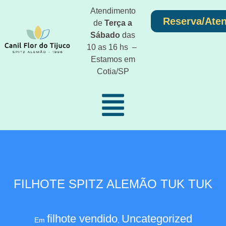
Atendimento
Reserva/Ate
de
Terça a
Sábado
das
10 as 16 hs –
Estamos em
Cotia/SP
FILHOTE SPITZ ALEMÃO TUK TUK
filhote vendido
Uncategorized
Em
,