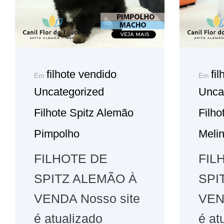
filhote vendido
fi
Em
,
Em
Uncategorized
Unca
Filhote Spitz Alemão
Filho
Pimpolho
Meli
FILHOTE DE
FIL
SPITZ ALEMÃO À
SPI
VENDA Nosso site
VEN
é atualizado
é at