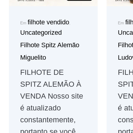
filhote vendido
fi
Em
,
Em
Uncategorized
Unca
Filhote Spitz Alemão
Filho
Miguelito
Ludo
FILHOTE DE
FIL
SPITZ ALEMÃO À
SPI
VENDA Nosso site
VEN
é atualizado
é at
constantemente,
cons
portanto se você
port