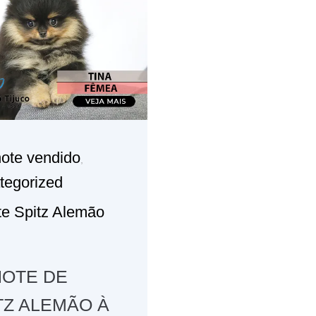
lhote vendido
,
tegorized
te Spitz Alemão
HOTE DE
TZ ALEMÃO À