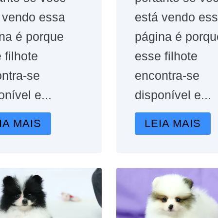
 vendo essa
está vendo es
na é porque
página é porqu
 filhote
esse filhote
ntra-se
encontra-se
onível e...
disponível e...
IA MAIS
LEIA MAIS