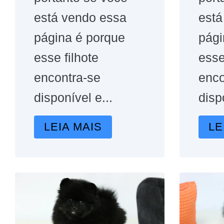
está vendo essa
está
página é porque
pági
esse filhote
esse
encontra-se
enco
disponível e...
disp
LEIA MAIS
LE