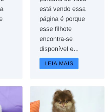
sa
está vendo essa
e
página é porque
esse filhote
encontra-se
disponível e...
LEIA MAIS