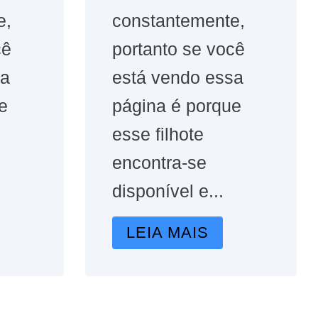
e,
constantemente,
cê
portanto se você
sa
está vendo essa
e
página é porque
esse filhote
encontra-se
disponível e...
LEIA MAIS