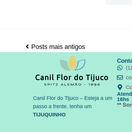
Posts mais antigos
Cont
(1
co
Co
Atend
Canil Flor do Tijuco – Esteja a um
16hs
** S
passo a frente, tenha um
TIJUQUINHO