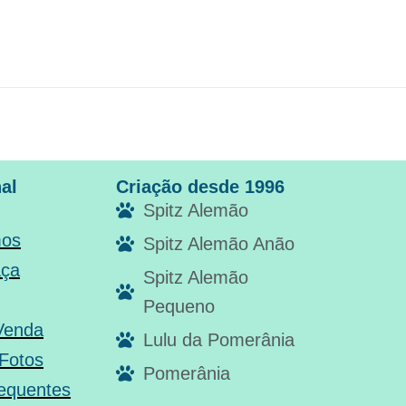
nal
Criação desde 1996
Spitz Alemão
os
Spitz Alemão Anão
aça
Spitz Alemão
Pequeno
 Venda
Lulu da Pomerânia
 Fotos
Pomerânia
equentes