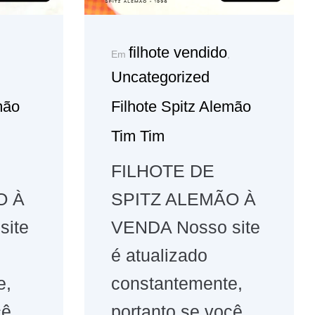
filhote vendido
Em
,
Uncategorized
mão
Filhote Spitz Alemão
Tim Tim
FILHOTE DE
O À
SPITZ ALEMÃO À
site
VENDA Nosso site
é atualizado
e,
constantemente,
cê
portanto se você