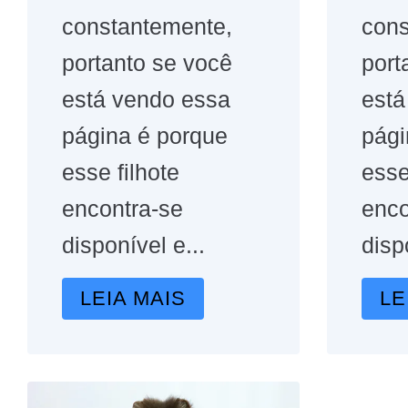
constantemente,
cons
portanto se você
port
está vendo essa
está
página é porque
pági
esse filhote
esse
encontra-se
enco
disponível e...
disp
LEIA MAIS
LE