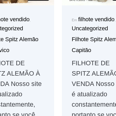
lhote vendido
filhote vendido
,
Em
,
tegorized
Uncategorized
te Spitz Alemão
Filhote Spitz Ale
vico
Capitão
HOTE DE
FILHOTE DE
TZ ALEMÃO À
SPITZ ALEMÃ
DA Nosso site
VENDA Nosso 
ualizado
é atualizado
tantemente,
constantement
anto se você
portanto se vo