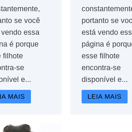
tantemente,
constantement
anto se você
portanto se vo
 vendo essa
está vendo es
na é porque
página é porqu
 filhote
esse filhote
ntra-se
encontra-se
onível e...
disponível e...
IA MAIS
LEIA MAIS