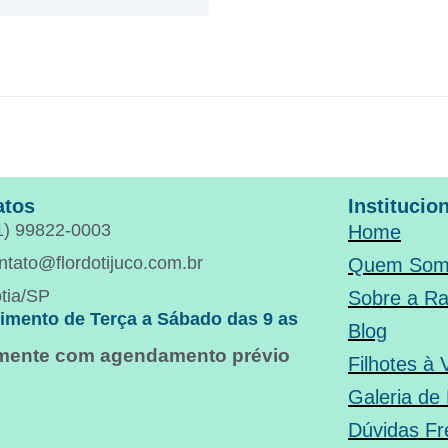
atos
Institucio
1) 99822-0003
Home
ntato@flordotijuco.com.br
Quem Som
tia/SP
Sobre a R
imento de Terça a Sábado das 9 as
Blog
omente com agendamento prévio
Filhotes à
Galeria de
Dúvidas Fr