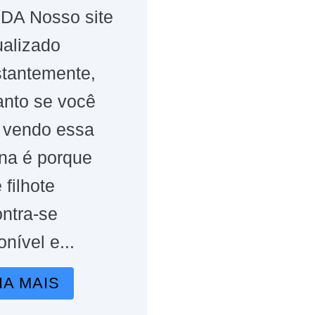
DA Nosso site
ualizado
tantemente,
anto se você
 vendo essa
na é porque
 filhote
ntra-se
onível e...
IA MAIS