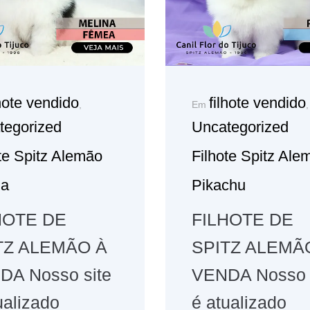
lhote vendido
filhote vendido
,
Em
,
tegorized
Uncategorized
te Spitz Alemão
Filhote Spitz Ale
na
Pikachu
HOTE DE
FILHOTE DE
TZ ALEMÃO À
SPITZ ALEMÃ
DA Nosso site
VENDA Nosso 
ualizado
é atualizado