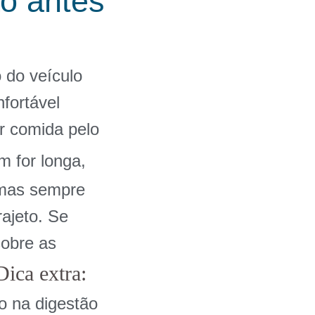
o antes
 do veículo
fortável
er comida pelo
m for longa,
 mas sempre
ajeto. Se
sobre as
Dica extra:
ão na digestão