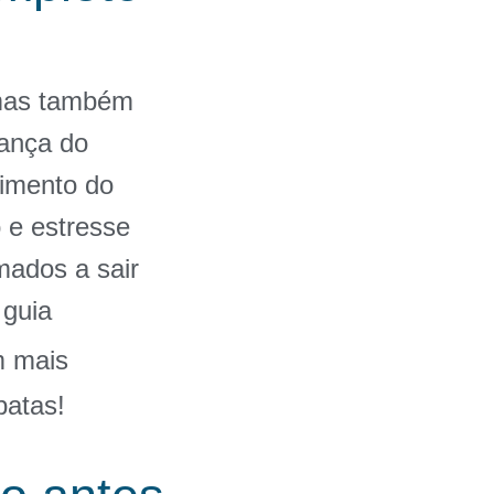
 mas também
rança do
vimento do
 e estresse
mados a sair
 guia
m mais
patas!