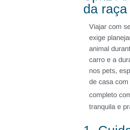
da raça
Viajar com s
exige planej
animal duran
carro e a du
nos pets, es
de casa com 
completo c
tranquila e p