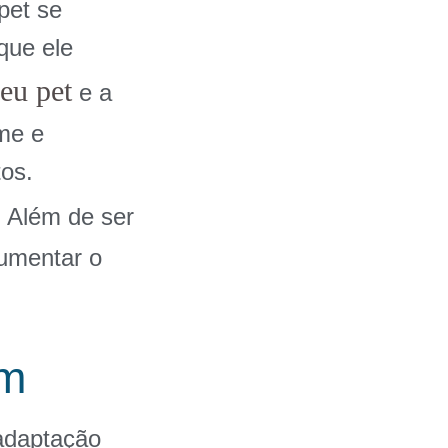
pet se
que ele
seu pet
e a
me e
tos.
. Além de ser
aumentar o
em
 adaptação