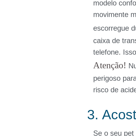
modelo confo
movimente m
escorregue du
caixa de tra
telefone. Iss
Atenção!
Nu
perigoso para
risco de acid
3. Acos
Se o seu pet 