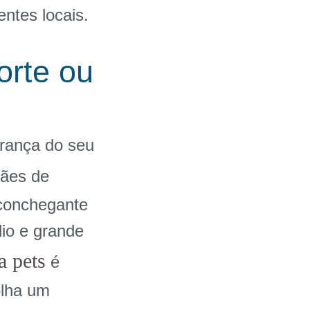
ntes locais.
orte ou
urança do seu
cães de
conchegante
io e grande
a pets
é
olha um