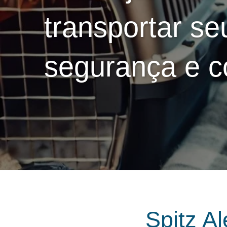
transportar s
segurança e c
Spitz A