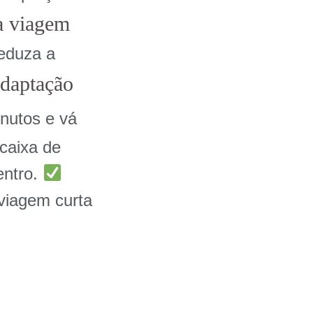
da viagem
reduza a
adaptação
nutos e vá
 caixa de
entro.
viagem curta