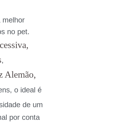
a melhor
s no pet.
cessiva,
s
,
z Alemão,
ns, o ideal é
ssidade de um
al por conta