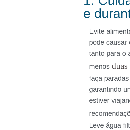
1. Cuid
e duran
Evite aliment
pode causar 
tanto para o 
duas 
menos
faça paradas
garantindo u
estiver viaja
recomendaçõ
Leve água fil