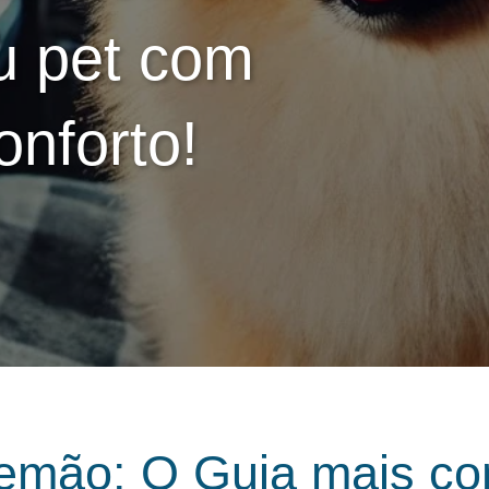
eu pet com
onforto!
lemão: O Guia mais co