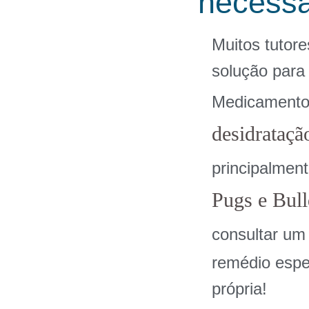
necessá
Muitos tutor
solução para 
Medicamento
desidrataçã
principalmen
Pugs e Bul
consultar u
remédio espe
própria!