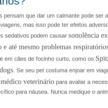
rios?
es pensam que dar um calmante pode ser 
viagens, mas isso pode ter efeitos adverso
sonolência ex
s sedativos podem causar
o e até mesmo problemas respiratório
Spit
te em cães de focinho curto, como os
ldogs
. Se seu pet costuma enjoar em viage
médico veterinário
m
para avaliar a nece
cífico para náusea. Nunca medique o anim