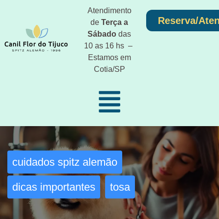
Atendimento
Reserva/Ate
de
Terça a
Sábado
das
10 as 16 hs –
Estamos em
Cotia/SP
cuidados spitz alemão
dicas importantes
tosa