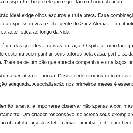
na o aspecto cheio e elegante que tanto chama atenção.
rão ideal exige olhos escuros e trufa preta. Essa combinaç
a a expressão viva e inteligente do Spitz Alemão. Um filhot
aracterística ao longo da vida.
é um dos grandes atrativos da raça. O spitz alemão laranja
 Ele costuma acompanhar seus tutores pela casa, participa d
e. Trata se de um cão que aprecia companhia e cria laços p
costuma ser ativo e curioso. Desde cedo demonstra interess
ação adequada. A socialização nos primeiros meses é essenc
alemão laranja, é importante observar não apenas a cor, mas
rtamento. Um criador responsável seleciona seus exempla
o oficial da raça. A estética deve caminhar junto com bem e