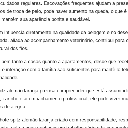
cuidados regulares. Escovações frequentes ajudam a prese
os de troca de pelo, pode haver aumento na queda, o que é 
a mantém sua aparência bonita e saudável.
 influencia diretamente na qualidade da pelagem e no desen
ada, aliada ao acompanhamento veterinário, contribui para 
ural dos fios.
e bem tanto a casas quanto a apartamentos, desde que receb
e interação com a família são suficientes para mantê lo fel
nalidade.
spitz alemão laranja precisa compreender que está assumin
carinho e acompanhamento profissional, ele pode viver mu
 de alegria.
hote spitz alemão laranja criado com responsabilidade, resp
nto, vale a pena conhecer um trabalho sério e transparent