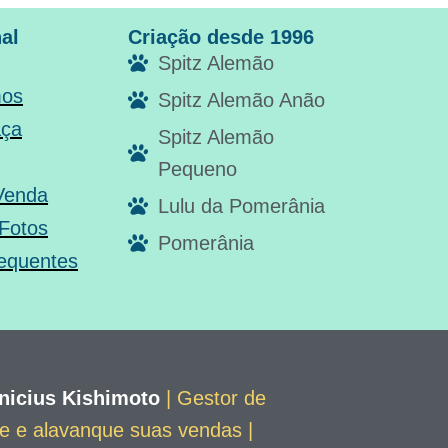
nal
Criação desde 1996
Spitz Alemão
os
Spitz Alemão Anão
aça
Spitz Alemão
Pequeno
 Venda
Lulu da Pomerânia
 Fotos
Pomerânia
equentes
nicius Kishimoto
| Gestor de
te e alavanque suas vendas |