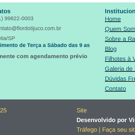
atos
Institucio
1) 99822-0003
Home
ntato@flordotijuco.com.br
Quem Som
tia/SP
Sobre a R
imento de Terça a Sábado das 9 as
Blog
omente com agendamento prévio
Filhotes à
Galeria de
Dúvidas Fr
Contato
025
Site
Desenvolvido por Vi
Tráfego | Faça seu si