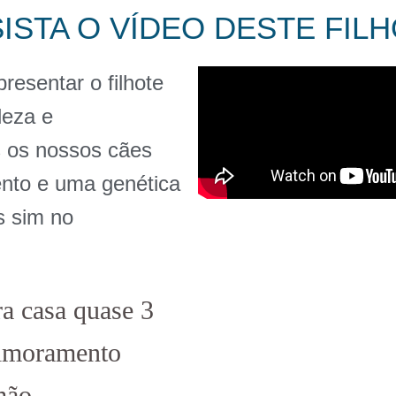
ISTA O VÍDEO DESTE FIL
resentar o filhote
leza e
 os nossos cães
to e uma genética
s sim no
ra casa quase 3
rimoramento
mão.